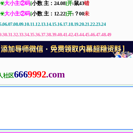
☣
大小主②码
[
小数 主：24.08
]
开
:鼠43
错
☣
大小主②码
[
小数 主：12.22
]
开
:？00
未
06.07.08.09.10.11.12.13.14.15.16.17.18.19.20.21.22.23.24
30.31.32.33.34.35.36.37.38.39.40.41.42.43.44.45.46.47.48.49
666
9992
.com
人社区