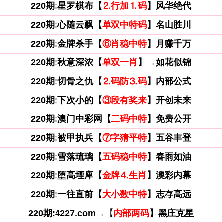
220期:星罗棋布【
⒉行加⒈码
】风华绝代
220期:心随云飘【
单双中特码
】名山胜川
220期:金牌杀手【
⑥肖稳中特
】月赚千万
220期:秋意深浓【
单双一肖
】→如花似锦
220期:切骨之仇【
⒉码防⒊码
】内部公式
220期:下次小的【
③段有奖来
】开创未来
220期:澳门中彩网【
二码中特
】免费公开
220期:被甲执兵【
⑦字猜平特
】五谷丰登
220期:雪落琉璃【
五码稳中特
】春雨如油
220期:堕高堙庳【
金牌⒋生肖
】澳彩内幕
220期:一往直前【
大小数中特
】志存高远
220期:4227.com→【
内部两码
】黑庄克星