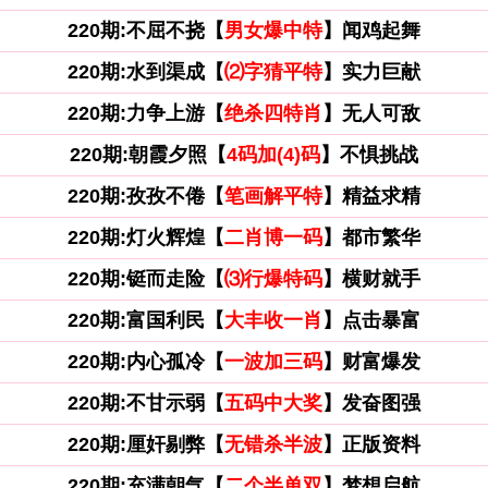
220期:不屈不挠【
男女爆中特
】闻鸡起舞
220期:水到渠成【
⑵字猜平特
】实力巨献
220期:力争上游【
绝杀四特肖
】无人可敌
220期:朝霞夕照【
4码加(4)码
】不惧挑战
220期:孜孜不倦【
笔画解平特
】精益求精
220期:灯火辉煌【
二肖博一码
】都市繁华
220期:铤而走险【
⑶行爆特码
】横财就手
220期:富国利民【
大丰收一肖
】点击暴富
220期:内心孤冷【
一波加三码
】财富爆发
220期:不甘示弱【
五码中大奖
】发奋图强
220期:厘奸剔弊【
无错杀半波
】正版资料
220期:充满朝气【
二个半单双
】梦想启航