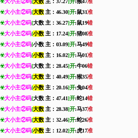
☣
大小主②码
[
大数
主：37.27
]
开
:猴47
准
☣
大小主②码
[
大数
主：46.30
]
开
:鼠31
准
☣
大小主②码
[
大数 主：36.27
]
开
:鼠19
错
☣
大小主②码
[
小数
主：17.24
]
开
:猪08
准
☣
大小主②码
[
小数 主：03.09
]
开
:马49
错
☣
大小主②码
[
小数
主：16.02
]
开
:马01
准
☣
大小主②码
[
大数 主：28.45
]
开
:牛06
错
☣
大小主②码
[
大数
主：40.49
]
开
:猴35
准
☣
大小主②码
[
小数
主：20.16
]
开
:兔04
准
☣
大小主②码
[
大数 主：47.41
]
开
:蛇14
错
☣
大小主②码
[
大数
主：28.38
]
开
:马37
准
☣
大小主②码
[
大数
主：32.46
]
开
:蛇26
准
☣
大小主②码
[
小数
主：12.02
]
开
:虎17
准