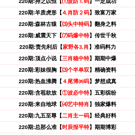
220期:持之以恒【
⑴波防⒈码
】一定成功
220期:羊质虎形【
⒋肖防２码
】致富万家
220期:森林古猿【
⑶头中特码
】翻身之料
220期:威震天下【
⑺码爆中特
】传世千秋
220期:责先利后【
家野各3.肖
】准码料力
220期:顶点小说【
三肖稳中特
】期期中爆
220期:彩妹很胸【
⑶个半单双
】精确资料
220期:热血沸腾【
４尾博㈣码
】梦想成真
220期:含苞欲放【
①波必中特
】五彩缤纷
220期:来自地球【
⑷艺中特肖
】独家爆料
220期:九五至尊【
二肖主一码
】经典好料
220期:总那么准【
时辰报平特
】期期博彩