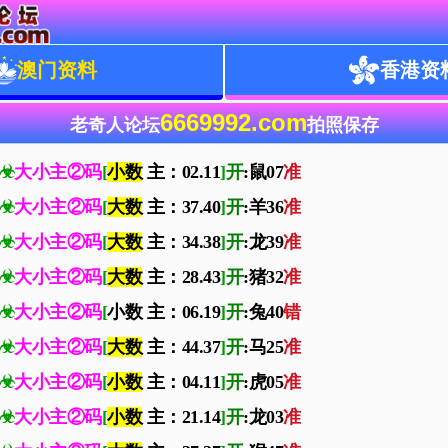
澳门资料
香港资
6669992.com
老奇人论坛
拍照保存
☣
大小主②码
[
小数
主：02.11
]
开
:鼠07
准
☣
大小主②码
[
大数
主：37.40
]
开
:羊36
准
☣
大小主②码
[
大数
主：34.38
]
开
:龙39
准
☣
大小主②码
[
大数
主：28.43
]
开
:猪32
准
☣
大小主②码
[
小数 主：06.19
]
开
:兔40
错
☣
大小主②码
[
大数
主：44.37
]
开
:马25
准
☣
大小主②码
[
小数
主：04.11
]
开
:虎05
准
☣
大小主②码
[
小数
主：21.14
]
开
:龙03
准