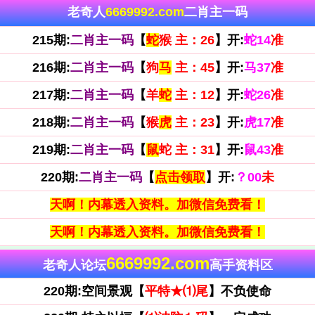
老奇人
6669992.com
二肖主一码
215期:
二肖主一码
【
蛇
猴 主：26
】开:
蛇14
准
216期:
二肖主一码
【
狗
马
主：45
】开:
马37
准
217期:
二肖主一码
【
羊
蛇
主：12
】开:
蛇26
准
218期:
二肖主一码
【
猴
虎
主：23
】开:
虎17
准
219期:
二肖主一码
【
鼠
蛇 主：31
】开:
鼠43
准
220期:
二肖主一码
【
点击领取
】开:
？00
未
天啊！内幕透入资料。加微信免费看！
天啊！内幕透入资料。加微信免费看！
6669992.com
老奇人论坛
高手资料区
220期:空间景观【
平特★⑴尾
】不负使命