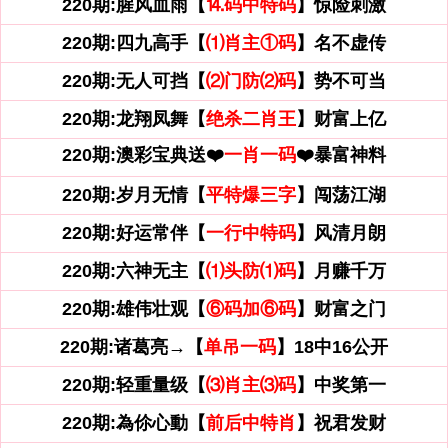
220期:腥风血雨【
⒕码中特码
】惊险刺激
220期:四九高手【
⑴肖主①码
】名不虚传
220期:无人可挡【
⑵门防⑵码
】势不可当
220期:龙翔凤舞【
绝杀二肖王
】财富上亿
220期:澳彩宝典送❤️
一肖一码
❤️暴富神料
220期:岁月无情【
平特爆三字
】闯荡江湖
220期:好运常伴【
一行中特码
】风清月朗
220期:六神无主【
⑴头防⑴码
】月赚千万
220期:雄伟壮观【
⑥码加⑥码
】财富之门
220期:诸葛亮→【
单吊一码
】18中16公开
220期:轻重量级【
⑶肖主⑶码
】中奖第一
220期:為伱心動【
前后中特肖
】祝君发财