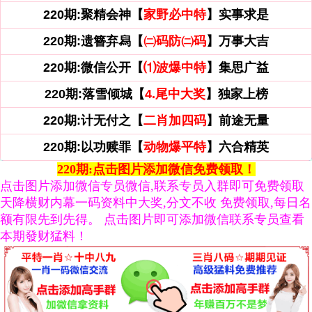
220期:聚精会神【
家野必中特
】实事求是
220期:遗簪弃舄【
㈡码防㈡码
】万事大吉
220期:微信公开【
⑴波爆中特
】集思广益
220期:落雪倾城【
4.尾中大奖
】独家上榜
220期:计无付之【
二肖加四码
】前途无量
220期:以功赎罪【
动物爆平特
】六合精英
220期:点击图片添加微信免费领取！
点击图片添加微信专员微信,联系专员入群即可免费领取
天降横财内幕一码资料中大奖,分文不收 免费领取,每日名
额有限先到先得。 点击图片即可添加微信联系专员查看
本期發财猛料！