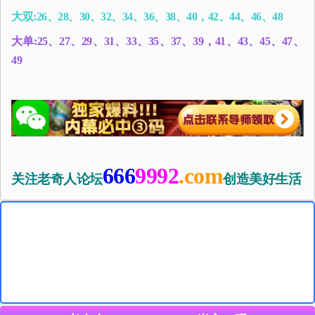
大双:26、28、30、32、34、36、38、40，42、44、46、48
大单:25、27、29、31、33、35、37、39，41、43、45、47、
49
666
9992
.com
关注老奇人论坛
创造美好生活