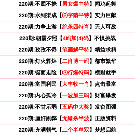
220期:不屈不挠【
男女爆中特
】闻鸡起舞
220期:水到渠成【
⑵字猜平特
】实力巨献
220期:力争上游【
绝杀四特肖
】无人可敌
220期:朝霞夕照【
4码加(4)码
】不惧挑战
220期:孜孜不倦【
笔画解平特
】精益求精
220期:灯火辉煌【
二肖博一码
】都市繁华
220期:铤而走险【
⑶行爆特码
】横财就手
220期:富国利民【
大丰收一肖
】点击暴富
220期:内心孤冷【
一波加三码
】财富爆发
220期:不甘示弱【
五码中大奖
】发奋图强
220期:厘奸剔弊【
无错杀半波
】正版资料
220期:充满朝气【
二个半单双
】梦想启航