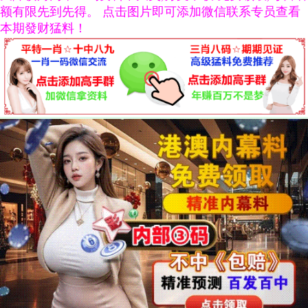
额有限先到先得。 点击图片即可添加微信联系专员查看
本期發财猛料！