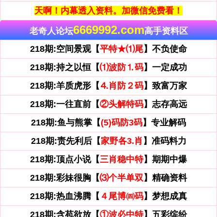
天啊！内幕透入资料。加微信免费看！
6669992.com
老奇人论坛
高手资料区
218期:空间景观【
平特★⑴尾
】不负使命
218期:持之以恒【
⑴波防⒈码
】一定成功
218期:羊质虎形【
⒋肖防２码
】致富万家
218期:一往直前【
②头解特码
】志存高远
218期:鱼与熊掌【
(5)码防3码
】专业解码
218期:责先利后【
家野各3.肖
】准码料力
218期:顶点小说【
三肖稳中特
】期期中爆
218期:彩妹很胸【
⑶个半单双
】精确资料
218期:热血沸腾【
４尾博㈣码
】梦想成真
218期:含苞欲放【
①波必中特
】五彩缤纷